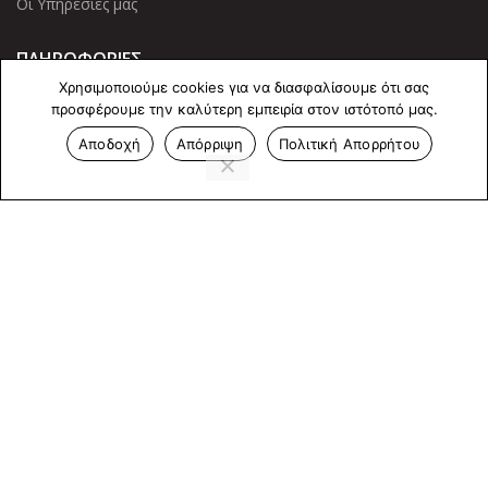
Οι Υπηρεσίες μας
ΠΛΗΡΟΦΟΡΙΕΣ
Χρησιμοποιούμε cookies για να διασφαλίσουμε ότι σας
Πολιτική Απορρήτου
προσφέρουμε την καλύτερη εμπειρία στον ιστότοπό μας.
Cookies
Αποδοχή
Απόρριψη
Πολιτική Απορρήτου
Επικοινωνία
ΕΠΙΚΟΙΝΩΝΊΑ
Άντερσεν 12, Αθήνα 115 25
+30 210 2 207 853
info@dcircle.gr
Copyright © 2022 Dcircle. All Rights Reserved.
Web Design &
development by web-idea.gr
Αριθμός Γ.Ε.ΜΗ
: 143600901000