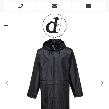
Phone
Mobile
Newslett
Icon
Icon
Icon