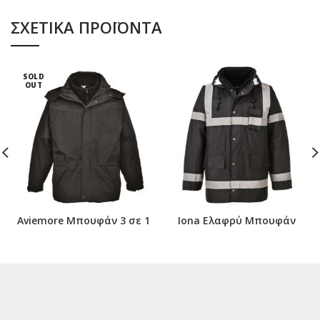
ΣΧΕΤΙΚΆ ΠΡΟΪΌΝΤΑ
SOLD
OUT
Aviemore Μπουφάν 3 σε 1
Iona Ελαφρύ Μπουφάν