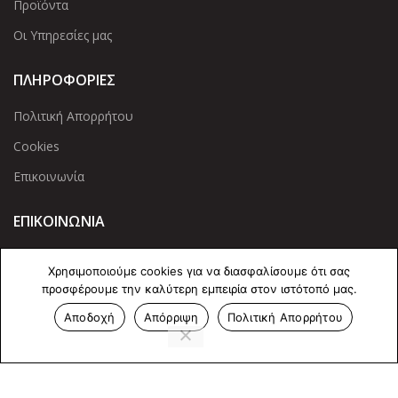
Προϊόντα
Οι Υπηρεσίες μας
ΠΛΗΡΟΦΟΡΙΕΣ
Πολιτική Απορρήτου
Cookies
Επικοινωνία
ΕΠΙΚΟΙΝΩΝΊΑ
Άντερσεν 12, Αθήνα 115 25
Χρησιμοποιούμε cookies για να διασφαλίσουμε ότι σας
+30 210 2 207 853
προσφέρουμε την καλύτερη εμπειρία στον ιστότοπό μας.
info@dcircle.gr
Αποδοχή
Απόρριψη
Πολιτική Απορρήτου
Δεν βρέθηκε κανένα προϊόν που να ταιριάζει
με την επιλογή σας.
Copyright © 2022 Dcircle. All Rights Reserved.
Web Design &