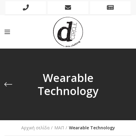
Phone
Mobile
Newslett
Icon
Icon
Icon
Wearable
Technology
Αρχική σελίδα
ΜΑΠ
Wearable Technology