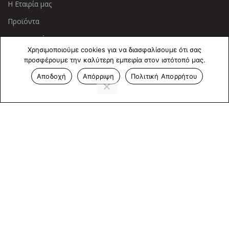
Η Εταιρία μας
Προϊόντα
Οι Υπηρεσίες μας
Χρησιμοποιούμε cookies για να διασφαλίσουμε ότι σας
προσφέρουμε την καλύτερη εμπειρία στον ιστότοπό μας.
ΠΛΗΡΟΦΟΡΙΕΣ
Αποδοχή
Απόρριψη
Πολιτική Απορρήτου
Πολιτική Απορρήτου
Cookies
Επικοινωνία
ΕΠΙΚΟΙΝΩΝΊΑ
Άντερσεν 12, Αθήνα 115 25
+30 210 2 207 853
info@dcircle.gr