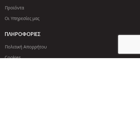
Προϊόντα
Οι Υπηρεσίες μας
ΠΛΗΡΟΦΟΡΙΕΣ
Πολιτική Απορρήτου
Cookies
Επικοινωνία
ΕΠΙΚΟΙΝΩΝΊΑ
Άντερσεν 12, Αθήνα 115 25
+30 210 2 207 853
info@dcircle.gr