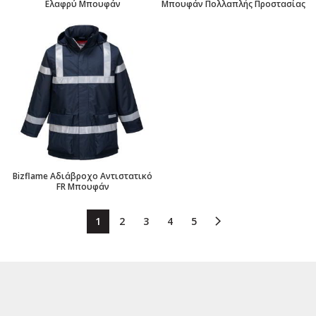
Ελαφρύ Μπουφάν
Μπουφάν Πολλαπλής Προστασίας
Bizflame Αδιάβροχο Αντιστατικό
FR Μπουφάν
1
2
3
4
5