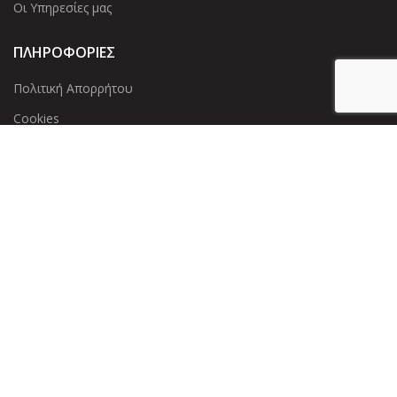
Οι Υπηρεσίες μας
ΠΛΗΡΟΦΟΡΙΕΣ
Πολιτική Απορρήτου
Cookies
Επικοινωνία
ΕΠΙΚΟΙΝΩΝΊΑ
Άντερσεν 12, Αθήνα 115 25
+30 210 2 207 853
info@dcircle.gr
Copyright © 2022 Dcircle. All Rights Reserved.
Web Design &
development by web-idea.gr