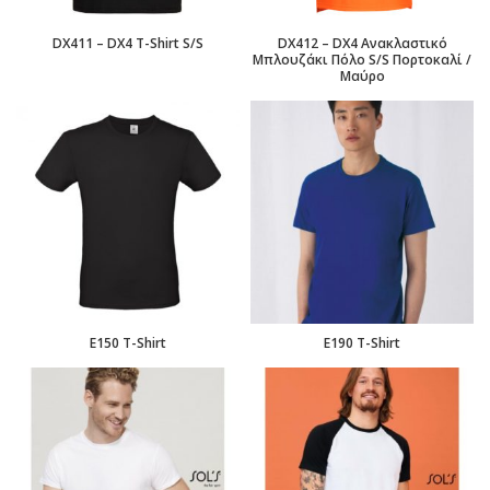
DX411 – DX4 T-Shirt S/S
DX412 – DX4 Ανακλαστικό
Μπλουζάκι Πόλο S/S Πορτοκαλί /
Μαύρο
E150 T-Shirt
E190 T-Shirt