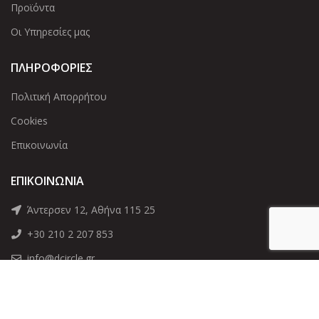
Προϊόντα
Οι Υπηρεσίες μας
ΠΛΗΡΟΦΟΡΙΕΣ
Πολιτική Απορρήτου
Cookies
Επικοινωνία
ΕΠΙΚΟΙΝΩΝΊΑ
Άντερσεν 12, Αθήνα 115 25
+30 210 2 207 853
info@dcircle.gr
Copyright © 2022 Dcircle. All Rights Reserved.
Web Design &