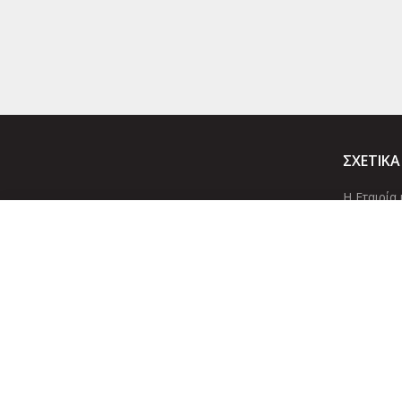
ΣΧΕΤΙΚΑ
Η Εταιρία 
Προϊόντα
Οι Υπηρεσ
Αρχίσ
Copyright 