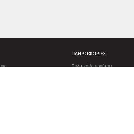
ΠΛΗΡΟΦΟΡΙΕΣ
μας
Πολιτική Απορρήτου
Cookies
ίες μας
Επικοινωνία
τε να πληκτρολογείτε για να δείτε τα προϊόντα που αναζ
© 2022 Dcircle. All Rights Reserved.
Web Design & development by w
Αριθμός Γ.Ε.ΜΗ
: 143600901000