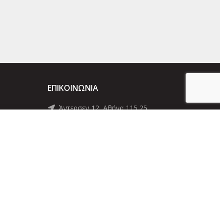
ΕΠΙΚΟΙΝΩΝΊΑ
Άντερσεν 12, Αθήνα 115 25
+30 210 2 207 853
info@dcircle.gr
ητάτε.
eb-idea.gr