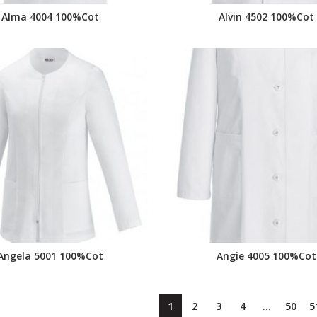
Alma 4004 100%Cot
Alvin 4502 100%Cot
Angela 5001 100%Cot
Angie 4005 100%Cot
1
2
3
4
…
50
5