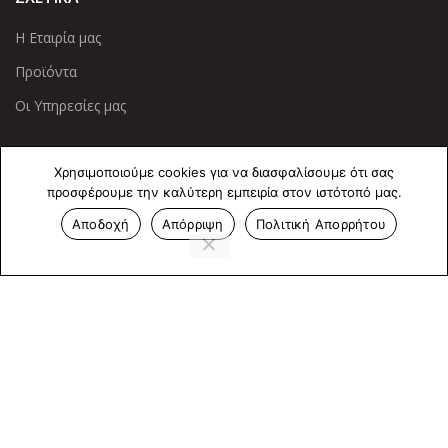
Η Εταιρία μας
Προϊόντα
Οι Υπηρεσίες μας
ΠΛΗΡΟΦΟΡΙΕΣ
Χρησιμοποιούμε cookies για να διασφαλίσουμε ότι σας
προσφέρουμε την καλύτερη εμπειρία στον ιστότοπό μας.
Πολιτική Απορρήτου
Αποδοχή
Απόρριψη
Πολιτική Απορρήτου
Cookies
Επικοινωνία
ΕΠΙΚΟΙΝΩΝΊΑ
Άντερσεν 12, Αθήνα 115 25
+30 210 2 207 853
info@dcircle.gr