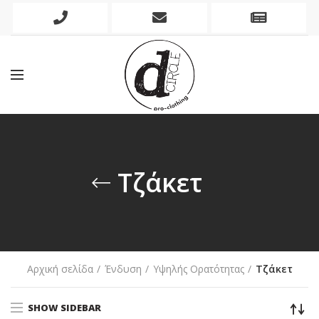
Phone
Mobile
Newslett
Icon
Icon
Icon
Τζάκετ
Αρχική σελίδα
Ένδυση
Υψηλής Ορατότητας
Τζάκετ
SHOW SIDEBAR