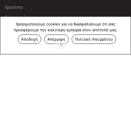
Προϊόντα
Οι Υπηρεσίες μας
Χρησιμοποιούμε cookies για να διασφαλίσουμε ότι σας
προσφέρουμε την καλύτερη εμπειρία στον ιστότοπό μας.
ΠΛΗΡΟΦΟΡΙΕΣ
Αποδοχή
Απόρριψη
Πολιτική Απορρήτου
Πολιτική Απορρήτου
Cookies
Επικοινωνία
ΕΠΙΚΟΙΝΩΝΊΑ
Άντερσεν 12, Αθήνα 115 25
+30 210 2 207 853
info@dcircle.gr