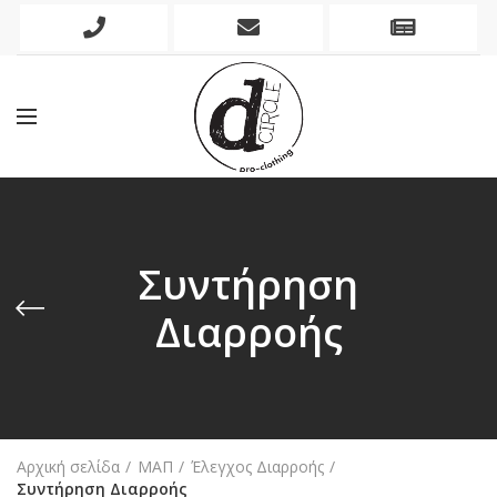
Phone
Mobile
Newslett
Icon
Icon
Icon
Συντήρηση
Διαρροής
Αρχική σελίδα
ΜΑΠ
Έλεγχος Διαρροής
Συντήρηση Διαρροής