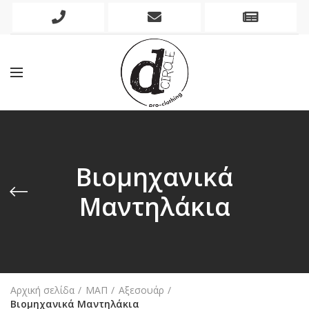
Phone
Mobile
Newslett
Icon
Icon
Icon
Βιομηχανικά
Μαντηλάκια
Αρχική σελίδα
ΜΑΠ
Αξεσουάρ
Βιομηχανικά Μαντηλάκια