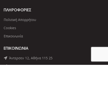
ΠΛΗΡΟΦΟΡΙΕΣ
Πολιτική Απορρήτου
Cookies
Επικοινωνία
ΕΠΙΚΟΙΝΩΝΊΑ
Άντερσεν 12, Αθήνα 115 25
+30 210 2 207 853
info@dcircle.gr
Copyright © 2022 Dcircle. All Rights Reserved.
Web Design &
development by web-idea.gr
Αριθμός Γ.Ε.ΜΗ
: 143600901000