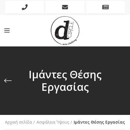
Phone
Mobile
Newslett
Icon
Icon
Icon
Ιμάντες Θέσης
Εργασίας
Αρχική σελίδα
Ασφάλεια Ύψους
Ιμάντες Θέσης Εργασίας