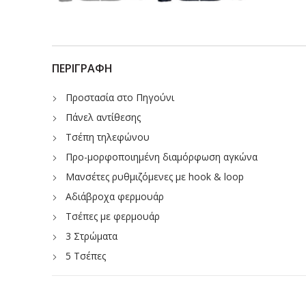
ΠΕΡΙΓΡΑΦΉ
Προστασία στο Πηγούνι
Πάνελ αντίθεσης
Τσέπη τηλεφώνου
Προ-μορφοποιημένη διαμόρφωση αγκώνα
Μανσέτες ρυθμιζόμενες με hook & loop
Αδιάβροχα φερμουάρ
Τσέπες με φερμουάρ
3 Στρώματα
5 Τσέπες
Εσωτερική τσέπη
Αναπνέον αντιανεμικό και αδιάβροχο