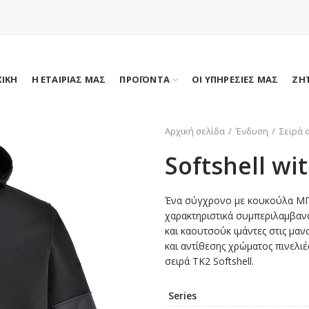
ΧΙΚΗ
Η ΕΤΑΙΡΙΑΣ ΜΑΣ
ΠΡΟΪΟΝΤΑ
ΟΙ ΥΠΗΡΕΣΙΕΣ ΜΑΣ
ΖΗ
Αρχική σελίδα
Ένδυση
Σειρά 
Softshell wi
Ένα σύγχρονο με κουκούλα ΜΠ
χαρακτηριστικά συμπεριλαμβαν
και καουτσούκ ιμάντες στις μα
και αντίθεσης χρώματος πινελι
σειρά TK2 Softshell.
Series