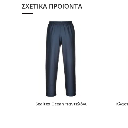
Επένδυση micro polar Φλις και συνδεδεμένη με softsh
ΣΧΕΤΙΚΆ ΠΡΟΪΌΝΤΑ
3XL
Αποσπώμενη κουκούλα
Texpel Splash
Sealtex Ocean παντελόνι
Κλασ