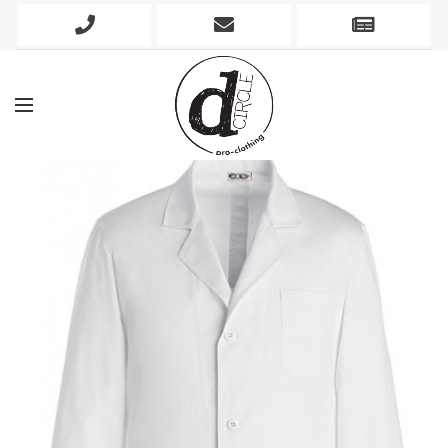
Phone
Mobile
Newslett
Icon
Icon
Icon