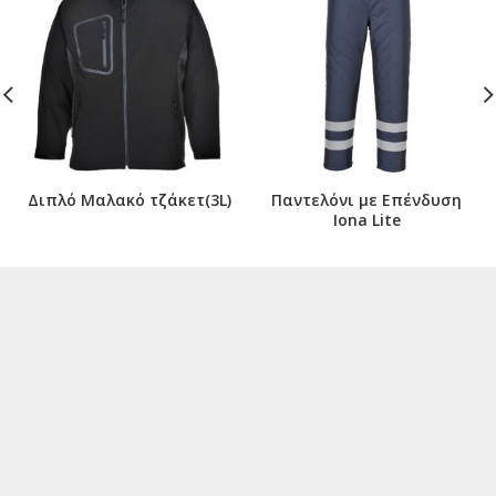
Διπλό Μαλακό τζάκετ(3L)
Παντελόνι με Επένδυση
Iona Lite