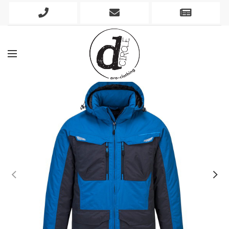
Phone
Mobile
Newslett
Icon
Icon
Icon