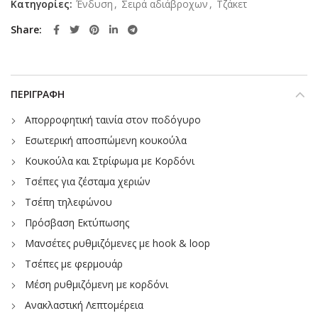
Κατηγορίες:
Ένδυση
,
Σειρά αδιάβροχων
,
Τζάκετ
Share
ΠΕΡΙΓΡΑΦΉ
Απορροφητική ταινία στον ποδόγυρο
Εσωτερική αποσπώμενη κουκούλα
Κουκούλα και Στρίφωμα με Κορδόνι
Τσέπες για ζέσταμα χεριών
Τσέπη τηλεφώνου
Πρόσβαση Εκτύπωσης
Μανσέτες ρυθμιζόμενες με hook & loop
Τσέπες με φερμουάρ
Μέση ρυθμιζόμενη με κορδόνι
Ανακλαστική Λεπτομέρεια