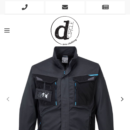
Phone
Mobile
Newslett
Icon
Icon
Icon