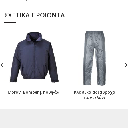
ΣΧΕΤΙΚΆ ΠΡΟΪΌΝΤΑ
Morαy Bomber μπουφάν
Κλασικό αδιάβροχο
παντελόνι