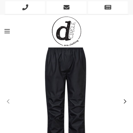
Phone
Mobile
Newslett
Icon
Icon
Icon