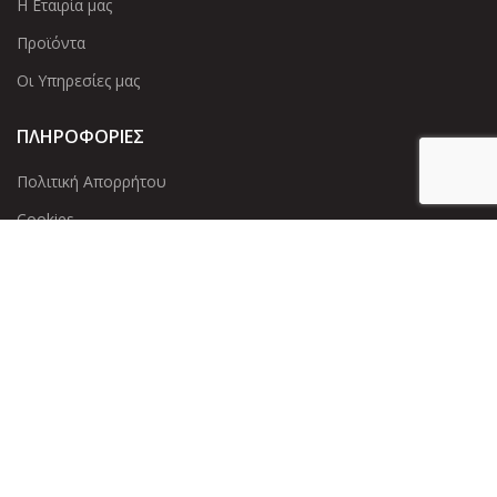
Η Εταιρία μας
Προϊόντα
Οι Υπηρεσίες μας
ΠΛΗΡΟΦΟΡΙΕΣ
Πολιτική Απορρήτου
Cookies
Επικοινωνία
ΕΠΙΚΟΙΝΩΝΊΑ
Άντερσεν 12, Αθήνα 115 25
+30 210 2 207 853
info@dcircle.gr