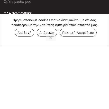
Οι Υπηρεσίες μας
ΠΛΗΡΟΦΟΡΙΕΣ
Χρησιμοποιούμε cookies για να διασφαλίσουμε ότι σας
Πολιτική Απορρήτου
προσφέρουμε την καλύτερη εμπειρία στον ιστότοπό μας.
Cookies
Αποδοχή
Απόρριψη
Πολιτική Απορρήτου
Επικοινωνία
ΕΠΙΚΟΙΝΩΝΊΑ
Άντερσεν 12, Αθήνα 115 25
+30 210 2 207 853
info@dcircle.gr
Copyright © 2022 Dcircle. All Rights Reserved.
Web Design &
development by web-idea.gr