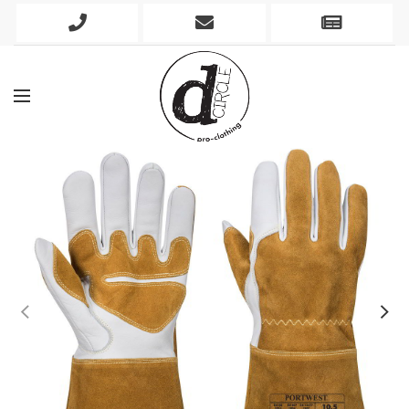
Phone
Mobile
Newslett
Icon
Icon
Icon