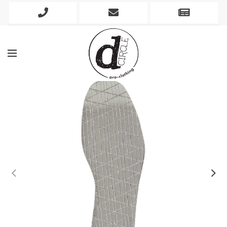
Phone
Mobile
Newslett
Icon
Icon
Icon