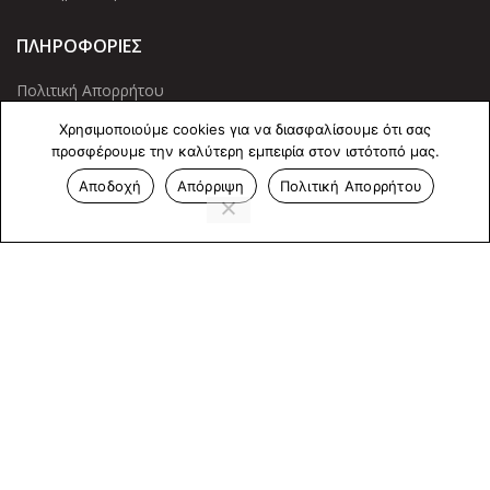
ΠΛΗΡΟΦΟΡΙΕΣ
Πολιτική Απορρήτου
Cookies
Χρησιμοποιούμε cookies για να διασφαλίσουμε ότι σας
προσφέρουμε την καλύτερη εμπειρία στον ιστότοπό μας.
Επικοινωνία
Αποδοχή
Απόρριψη
Πολιτική Απορρήτου
ΕΠΙΚΟΙΝΩΝΊΑ
Άντερσεν 12, Αθήνα 115 25
+30 210 2 207 853
info@dcircle.gr
Copyright © 2022 Dcircle. All Rights Reserved.
Web Design &
development by web-idea.gr
Αριθμός Γ.Ε.ΜΗ
: 143600901000