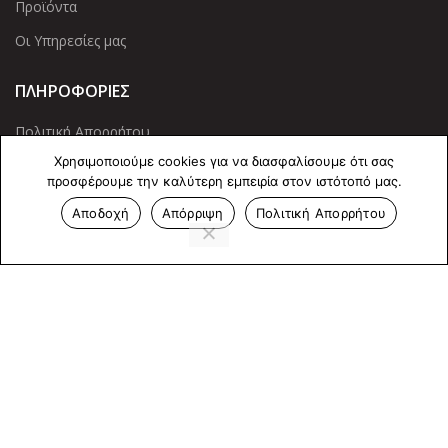
Προϊόντα
Οι Υπηρεσίες μας
ΠΛΗΡΟΦΟΡΙΕΣ
Πολιτική Απορρήτου
Χρησιμοποιούμε cookies για να διασφαλίσουμε ότι σας
Cookies
προσφέρουμε την καλύτερη εμπειρία στον ιστότοπό μας.
Επικοινωνία
Αποδοχή
Απόρριψη
Πολιτική Απορρήτου
ΕΠΙΚΟΙΝΩΝΊΑ
Άντερσεν 12, Αθήνα 115 25
+30 210 2 207 853
info@dcircle.gr
Copyright © 2022 Dcircle. All Rights Reserved.
Web Design &