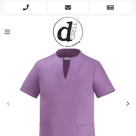
Phone
Mobile
Newslett
Icon
Icon
Icon