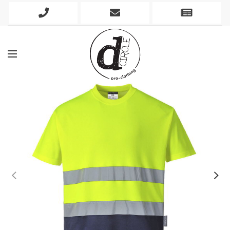
Phone
Mobile
Newslett
Icon
Icon
Icon