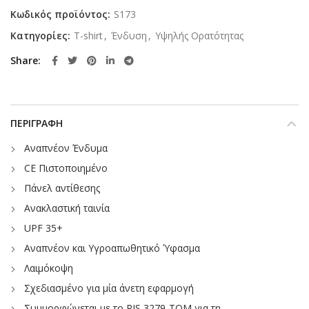
Κωδικός προϊόντος:
S173
Κατηγορίες:
T-shirt
,
Ένδυση
,
Υψηλής Ορατότητας
Share
ΠΕΡΙΓΡΑΦΉ
Αναπνέον Ένδυμα
CE Πιστοποιημένο
Πάνελ αντίθεσης
Ανακλαστική ταινία
UPF 35+
Αναπνέον και Υγροαπωθητικό Ύφασμα
Λαιμόκοψη
Σχεδιασμένο για μία άνετη εφαρμογή
Συμμορφώνεται με το RIS 3279-TOM για τη