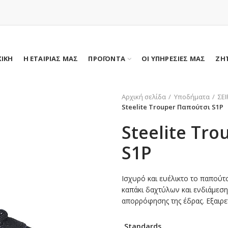
ΧΙΚΗ
Η ΕΤΑΙΡΙΑΣ ΜΑΣ
ΠΡΟΪΟΝΤΑ
ΟΙ ΥΠΗΡΕΣΙΕΣ ΜΑΣ
ΖΗ
Αρχική σελίδα
Υποδήματα
ΣΕ
Steelite Trouper Παπούτσι S1P
Steelite Tr
S1P
Ισχυρό και ευέλικτο το παπούτσ
καπάκι δαχτύλων και ενδιάμεση
απορρόφησης της έδρας. Εξαιρε
Standards