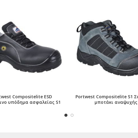
twest Compositelite ESD
Portwest Compositelite S1 
ινο υπόδημα ασφαλείας S1
μποτάκι αναψυχής