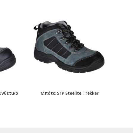
Συνθετικό
Μπότα S1Ρ Steelite Trekker
Steel