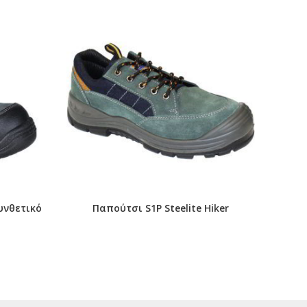
Συνθετικό
Παπούτσι S1P Steelite Hiker
Μποτ