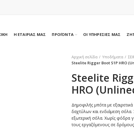
ΧΙΚΗ
Η ΕΤΑΙΡΙΑΣ ΜΑΣ
ΠΡΟΪΟΝΤΑ
ΟΙ ΥΠΗΡΕΣΙΕΣ ΜΑΣ
ΖΗ
Αρχική σελίδα
Υποδήματα
ΣΕ
Steelite Rigger Boot S1P HRO (U
Steelite Rig
HRO (Unline
Δημοφιλής μπότα με εξαιρετικά
δαχτύλων και ενδιάμεση σόλα. 
εξωτερική σόλα. Χωρίς φόδρα γι
τους εργαζόμενους σε δρόμους