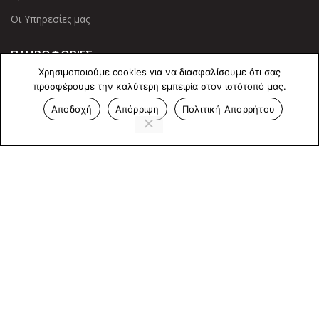
Οι Υπηρεσίες μας
ΠΛΗΡΟΦΟΡΙΕΣ
Χρησιμοποιούμε cookies για να διασφαλίσουμε ότι σας
Πολιτική Απορρήτου
προσφέρουμε την καλύτερη εμπειρία στον ιστότοπό μας.
Cookies
Αποδοχή
Απόρριψη
Πολιτική Απορρήτου
Επικοινωνία
ΕΠΙΚΟΙΝΩΝΊΑ
Άντερσεν 12, Αθήνα 115 25
+30 210 2 207 853
info@dcircle.gr
Copyright © 2022 Dcircle. All Rights Reserved.
Web Design &
development by web-idea.gr