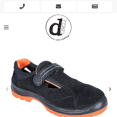
Phone
Mobile
Newslett
Icon
Icon
Icon