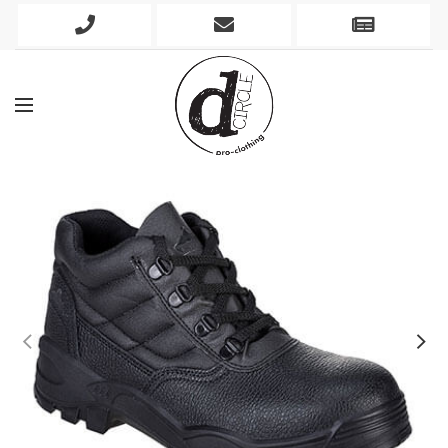
Phone
Mobile
Newslett
Icon
Icon
Icon