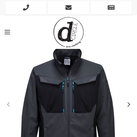
Phone
Mobile
Newslett
Icon
Icon
Icon