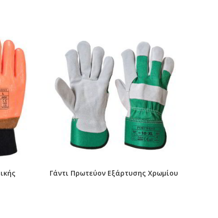
ρικής
Γάντι Πρωτεύον Εξάρτυσης Χρωμίου
Ασφά