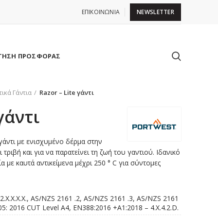
ΕΠΙΚΟΙΝΩΝΙΑ
NEWSLETTER
ΤΗΣΗ ΠΡΟΣΦΟΡΑΣ
τικά Γάντια
Razor – Lite γάντι
 γάντι
γάντι με ενισχυμένο δέρμα στην
τριβή και για να παρατείνει τη ζωή του γαντιού. Ιδανικό
α με καυτά αντικείμενα μέχρι 250 ° C για σύντομες
2.X.X.X.X., AS/NZS 2161 .2, AS/NZS 2161 .3, AS/NZS 2161
05: 2016 CUT Level A4, EN388:2016 +A1:2018 – 4.X.4.2.D.