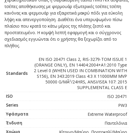
τσέπες αποθήκευσης με φερμουάρ εξωτερικές τσέπες τσέπη
κανόνας και φερμουάρ για εξαιρετικά μακρύ πόδι για εύκολη
λήψη και απενεργοποίηση. Διαθέτει ένα υπερυψωμένο πίσω
πλαίσιο που κρατά το κάτω μέρος της πλάτης ζεστό και
προστατευμένο. Η κομψή λεπτή εφαρμογή και ο σύγχρονος
σχεδιασμός εγγυώνται ότι ο χρήστης θα ξεχωρίζει από το
πλήθος.
EN ISO 20471 Class 2, RIS-3279-TOM ISSUE 1
(ORANGE ONLY), EN 14404:2004+A1:2010 Type
2 Level 0 (WHEN USED IN COMBINATION WITH
Standards
S156), EN 343:2019 Class 4:3 X 11000MM MVP
50000 G/MÂ²/24HRS, ANSI/ISEA 107: 2015
SUPPLEMENTAL CLASS E
ISO
ISO 20471
Series
PW3
Υφάσματα
Extreme Waterproof
Ένδυση
Παντελόνια
Χρώμα
Κίτρινο/Μαύρο, Πορτοκαλί/Μαύρο