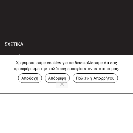
ΣΧΕΤΙΚΑ
Η Εταιρία μας
Χρησιμοποιούμε cookies για να διασφαλίσουμε ότι σας
Προϊόντα
προσφέρουμε την καλύτερη εμπειρία στον ιστότοπό μας.
Οι Υπηρεσίες μας
Αποδοχή
Απόρριψη
Πολιτική Απορρήτου
ΠΛΗΡΟΦΟΡΙΕΣ
Πολιτική Απορρήτου
Cookies
Επικοινωνία