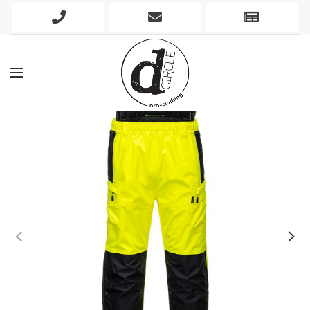
Phone
Mobile
Newslett
Icon
Icon
Icon