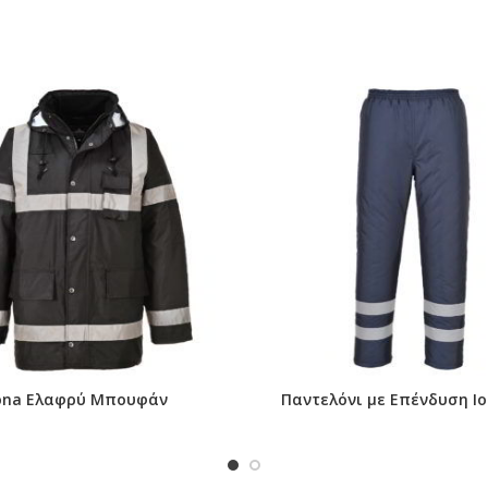
η της θήκης
ινία
ona Ελαφρύ Μπουφάν
Παντελόνι με Επένδυση Io