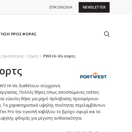
ΕΠΙΚΟΙΝΩΝΙΑ
NEWSLETTER
ΤΗΣΗ ΠΡΟΣΦΟΡΑΣ
ς Ορατότητας
Σορτς
PW3 Hi-Vis σορτς
σορτς
PW3 Hi-Vis διαθέτουν σύγχρονη
 εργασίας. Πολλές θήκες όπως αποσπώμενες τσέπες
 και εύκολη θήκη για μηρό πρόσβασης προσφέρουν
. Τα χαρακτηριστικά υψηλής ποιότητας περιλαμβάνουν
sTex Pro την εγκοπή καβάλου το βρόχο σφυρί και τα
υψηλής φθοράς για μέγιστη ανθεκτικότητα.