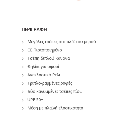
ΠΕΡΙΓΡΑΦΉ
Μεγάλες τσέπες στο πλάϊ του μηρού
CE Πιστοποιημένο
Τσέπη διπλού Κανόνα
Θηλίκι για σφυρί
Ανακλαστικό Ρέλι
Τριπλο-ραμμένες ραφές
Δύο καλυμμένες τσέπες πίσω
UPF 50+
Μέση με πλαϊνή ελαστικότητα
Ελαστική λαβή εσωτερικά της μέσης
Τσέπη για Smart phone