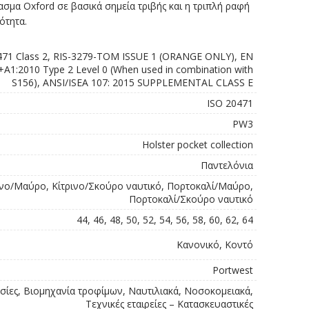
σμα Oxford σε βασικά σημεία τριβής και η τριπλή ραφή
ότητα.
471 Class 2, RIS-3279-TOM ISSUE 1 (ORANGE ONLY), EN
A1:2010 Type 2 Level 0 (When used in combination with
S156), ANSI/ISEA 107: 2015 SUPPLEMENTAL CLASS E
ISO 20471
PW3
Holster pocket collection
Παντελόνια
ινο/Μαύρο, Κίτρινο/Σκούρο ναυτικό, Πορτοκαλί/Μαύρο,
Πορτοκαλί/Σκούρο ναυτικό
44, 46, 48, 50, 52, 54, 56, 58, 60, 62, 64
Κανονικό, Κοντό
Portwest
σίες, Βιομηχανία τροφίμων, Ναυτιλιακά, Νοσοκομειακά,
Τεχνικές εταιρείες – Κατασκευαστικές