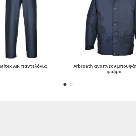
ealtex AIR παντελόνια
Arbroath αναπνέον μπουφάν
φόδρα