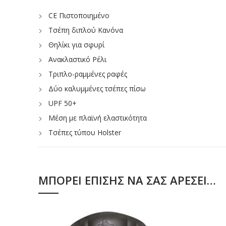
CE Πιστοποιημένο
Τσέπη διπλού Κανόνα
Θηλίκι για σφυρί
Ανακλαστικό Ρέλι
Τριπλο-ραμμένες ραφές
Δύο καλυμμένες τσέπες πίσω
UPF 50+
Μέση με πλαϊνή ελαστικότητα
Τσέπες τύπου Holster
Ελαστική λαβή εσωτερικά της μέσης
Τσέπες επιγονατίδων κορυφής
Τσέπη για Smart phone
ΜΠΟΡΕΊ ΕΠΊΣΗΣ ΝΑ ΣΑΣ ΑΡΈΣΕΙ…
Κρίκος D
12 Τσέπες
Συμμορφώνεται με το RIS 3279-TOM για τη σιδηροδρ