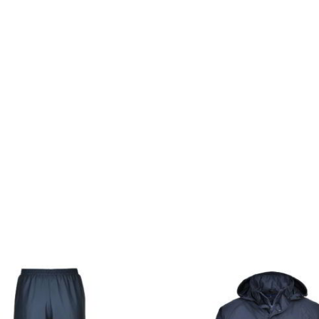
 PW3 Παντελόνια Εργασίας
η της θήκης
ινία
ινία