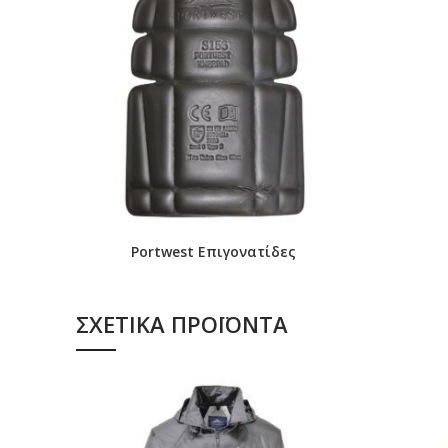
Τσέπη cargo στο πλάι του ποδιού
Πολυεστέρας/βαμβάκι Texpel ύφασμα
Ρυθμιζόμενο μήκος ποδιού
HiVisTex Pro ανακλαστική ταινία
Ενισχυμένα πάνελ
Συμπεριλαμβάνεται δωρεάν ζεύγος επιγονατίδων με
TEXPEL Max – Λάδι-Στίγματα-Πιτσιλιές
Αναγνωρισμένος Κοινοτικός Σχεδιασμός
Κρυπτογραφημένη κάτοχος αναγνωριστικού στην θήκ
Portwest Επιγονατίδες
Εφαρμοσμένη σε θερμότητα ανακλαστική τμηματική τα
Εφαρμοσμένη σε θερμότητα ανακλαστική τμηματική τα
ΣΧΕΤΙΚΆ ΠΡΟΪΌΝΤΑ