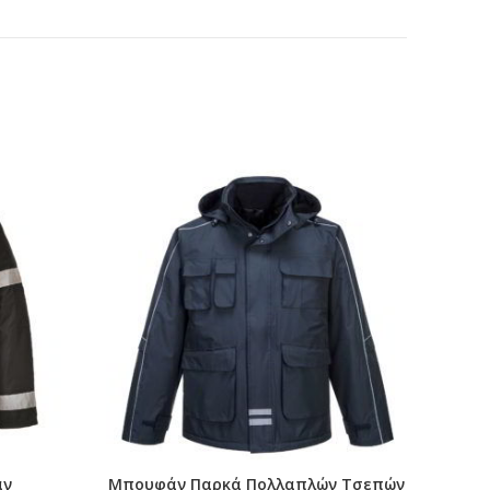
άν
Μπουφάν Παρκά Πολλαπλών Τσεπών