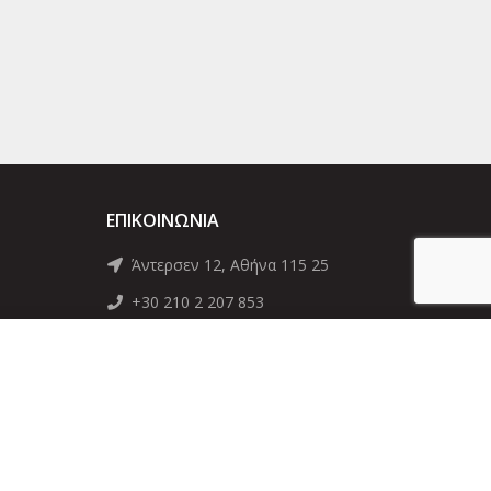
ΕΠΙΚΟΙΝΩΝΊΑ
Άντερσεν 12, Αθήνα 115 25
+30 210 2 207 853
info@dcircle.gr
ητάτε.
eb-idea.gr