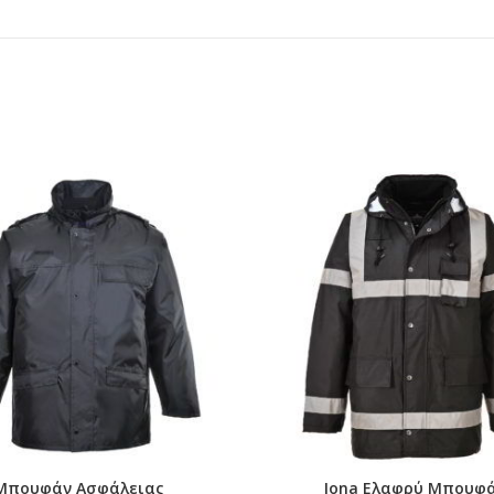
θήκευση
ινία
Μπουφάν Ασφάλειας
Iona Ελαφρύ Μπουφ