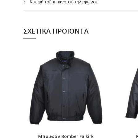
Κρυφή τσέπη κινητού τηλεφώνου
Πολυεστέρας/βαμβάκι Texpel ύφασμα
HiVisTex Pro ανακλαστική ταινία
Δύο πλευρών τσέπες με φερμουάρ για ασφαλή απο
ΣΧΕΤΙΚΆ ΠΡΟΪΌΝΤΑ
TEXPEL Max – Λάδι-Στίγματα-Πιτσιλιές
Αναστρέψιμο μπροστινό κλείσιμο
Αναγνωρισμένος Κοινοτικός Σχεδιασμός
Εφαρμοσμένη σε θερμότητα ανακλαστική τμηματική τα
Μπουφάν Bomber Falkirk