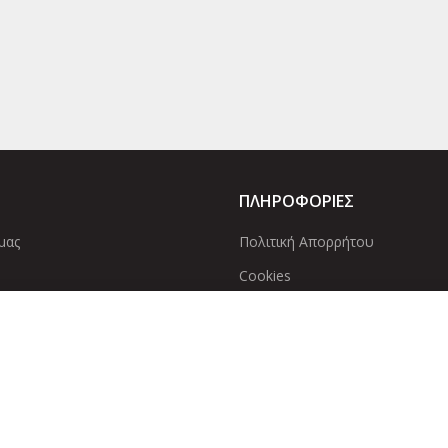
ΠΛΗΡΟΦΟΡΙΕΣ
μας
Πολιτική Απορρήτου
Cookies
ίες μας
Επικοινωνία
τε να πληκτρολογείτε για να δείτε τα προϊόντα που αναζ
© 2022 Dcircle. All Rights Reserved.
Web Design & development by w
Αριθμός Γ.Ε.ΜΗ
: 143600901000