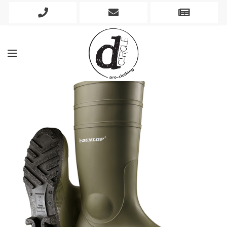
Phone
Mobile
Newslett
Icon
Icon
Icon