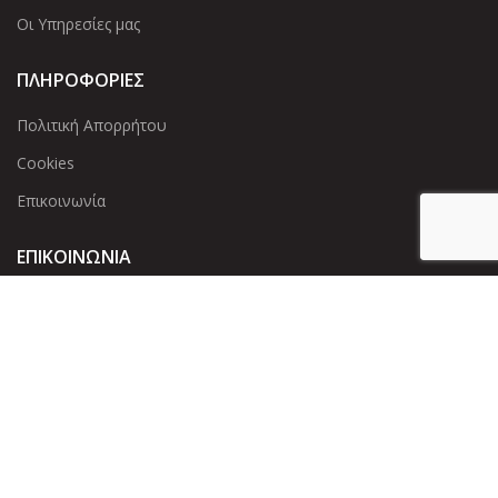
Οι Υπηρεσίες μας
ΠΛΗΡΟΦΟΡΙΕΣ
Πολιτική Απορρήτου
Cookies
Επικοινωνία
ΕΠΙΚΟΙΝΩΝΊΑ
Άντερσεν 12, Αθήνα 115 25
+30 210 2 207 853
info@dcircle.gr
Copyright © 2022 Dcircle. All Rights Reserved.
Web Design &
development by web-idea.gr