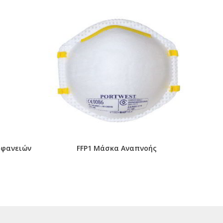
ιφανειών
FFP1 Μάσκα Αναπνοής
Κλ