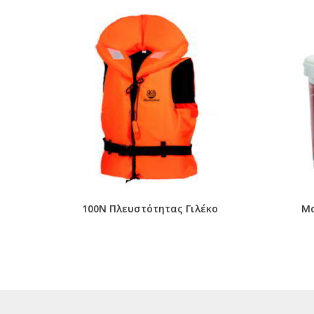
100N Πλευστότητας Γιλέκο
Μα