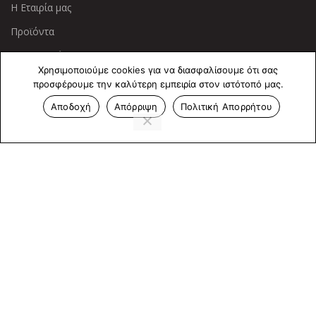
Η Εταιρία μας
Προϊόντα
Οι Υπηρεσίες μας
Χρησιμοποιούμε cookies για να διασφαλίσουμε ότι σας
προσφέρουμε την καλύτερη εμπειρία στον ιστότοπό μας.
ΠΛΗΡΟΦΟΡΙΕΣ
Αποδοχή
Απόρριψη
Πολιτική Απορρήτου
Πολιτική Απορρήτου
Cookies
Επικοινωνία
ΕΠΙΚΟΙΝΩΝΊΑ
Άντερσεν 12, Αθήνα 115 25
+30 210 2 207 853
info@dcircle.gr