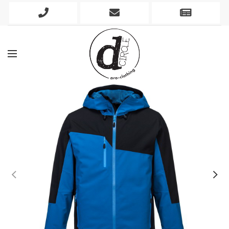
Phone
Mobile
Newslett
Icon
Icon
Icon