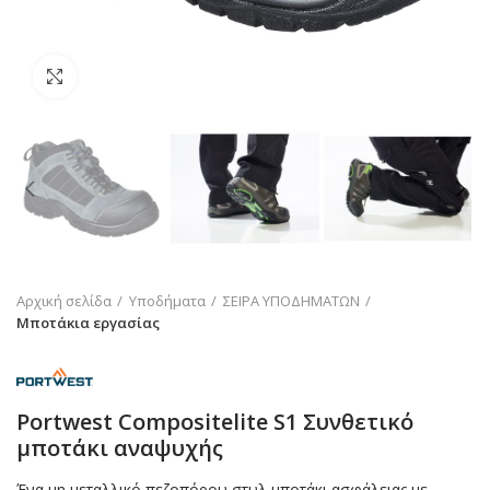
Click to enlarge
Αρχική σελίδα
Υποδήματα
ΣΕΙΡΑ ΥΠΟΔΗΜΑΤΩΝ
Μποτάκια εργασίας
Portwest Compositelite S1 Συνθετικό
μποτάκι αναψυχής
Ένα μη μεταλλικό πεζοπόρου στυλ μποτάκι ασφάλειας με