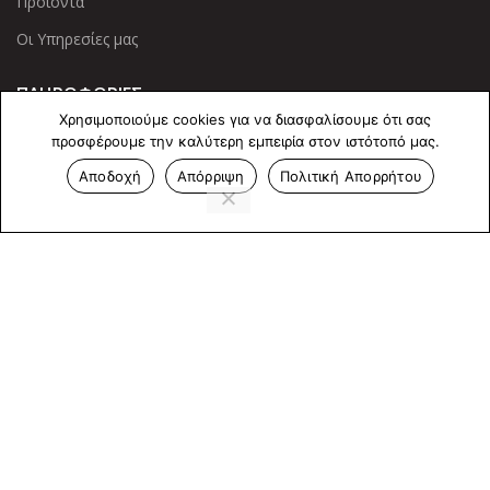
Προϊόντα
Οι Υπηρεσίες μας
ΠΛΗΡΟΦΟΡΙΕΣ
Χρησιμοποιούμε cookies για να διασφαλίσουμε ότι σας
Πολιτική Απορρήτου
προσφέρουμε την καλύτερη εμπειρία στον ιστότοπό μας.
Cookies
Αποδοχή
Απόρριψη
Πολιτική Απορρήτου
Επικοινωνία
ΕΠΙΚΟΙΝΩΝΊΑ
Άντερσεν 12, Αθήνα 115 25
+30 210 2 207 853
info@dcircle.gr
Copyright © 2022 Dcircle. All Rights Reserved.
Web Design &
development by web-idea.gr