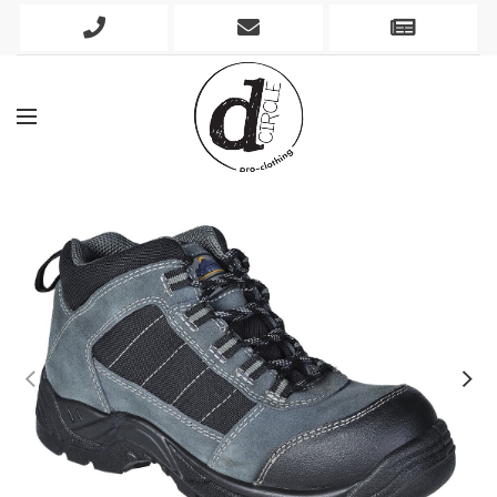
Phone
Mobile
Newslett
Icon
Icon
Icon