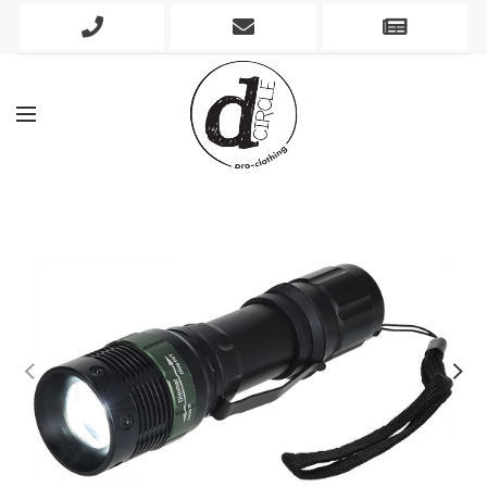
Phone
Mobile
Newslett
Icon
Icon
Icon