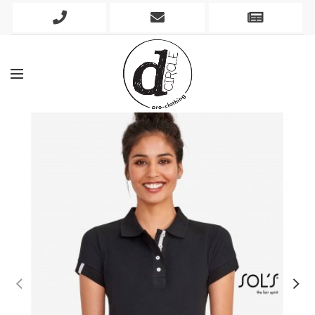
Phone
Mobile
Newslett
Icon
Icon
Icon