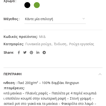
Χρώμα
Μέγεθος
Κωδικός προϊόντος:
Μ/Δ
Κατηγορίες:
Γυναικεία ρούχα
,
Ένδυση
,
Ρούχα εργασίας
Share
ΠΕΡΙΓΡΑΦΉ
Σύνθεση :
Πικέ 200g/m² – 100% Βαμβάκι Ringspun
Λεπτομέρειες:
Κοντά μανίκια – Πλαϊνές ραφές – Πατιλέτα με 4 περλέ κουμπιά
και επιπλέον κουμπί στην εσωτερική ραφή – Στενή γραμμή –
Ελαστικό ριπ στο γιακά και τα μανίκια – Φακαρόλα στο λαιμό –