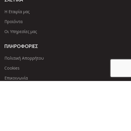
Η Εταιρία μας
Προϊόντα
Οι Υπηρεσίες μας
ΠΛΗΡΟΦΟΡΙΕΣ
Πολιτική Απορρήτου
Cookies
Επικοινωνία
ΕΠΙΚΟΙΝΩΝΊΑ
Άντερσεν 12, Αθήνα 115 25
+30 210 2 207 853
info@dcircle.gr