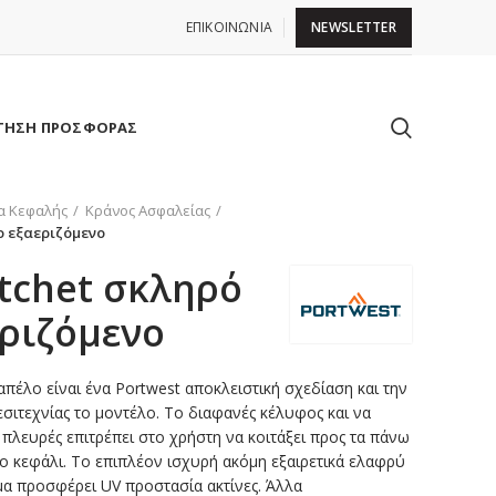
ΕΠΙΚΟΙΝΩΝΙΑ
NEWSLETTER
ΤΗΣΗ ΠΡΟΣΦΟΡΑΣ
α Κεφαλής
Κράνος Ασφαλείας
ο εξαεριζόμενο
tchet σκληρό
ριζόμενο
πέλο είναι ένα Portwest αποκλειστική σχεδίαση και την
ιτεχνίας το μοντέλο. Το διαφανές κέλυφος και να
 πλευρές επιτρέπει στο χρήστη να κοιτάξει προς τα πάνω
 το κεφάλι. Το επιπλέον ισχυρή ακόμη εξαιρετικά ελαφρύ
α προσφέρει UV προστασία ακτίνες. Άλλα