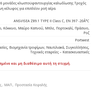
ν 6 μονάδες κλωστοϋφαντουργίας καλωδίωσης Τροχός
ενη κέλυφος για επιπλέον ροή αέρα.
ANSI/ISEA Z89.1 TYPE II Class C, EN 397 -20Â°C
νο, Κόκκινο, Μαύρο Καπνού, Μπλε, Πορτοκαλί, Πράσινο,
Ροζ
Portwest
ασίες, Βιομηχανία τροφίμων, Ναυτιλιακά, Συγκολλήσεις,
Τεχνικές εταιρείες – Κατασκευαστικές
ημένο και μη διαθέσιμο αυτή τη στιγμή.
ς
,
ΜΑΠ
,
Προστασία Κεφαλής