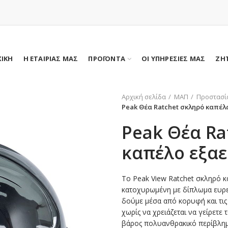
ΧΙΚΗ
Η ΕΤΑΙΡΙΑΣ ΜΑΣ
ΠΡΟΪΟΝΤΑ
ΟΙ ΥΠΗΡΕΣΙΕΣ ΜΑΣ
ΖΗ
Αρχική σελίδα
ΜΑΠ
Προστασί
Peak Θέα Ratchet σκληρό καπέλ
Peak Θέα Ra
καπέλο εξαε
Το Peak View Ratchet σκληρό κα
κατοχυρωμένη με δίπλωμα ευρεσ
δούμε μέσα από κορυφή και τις
χωρίς να χρειάζεται να γείρετε
βάρος πολυανθρακικό περίβλημ