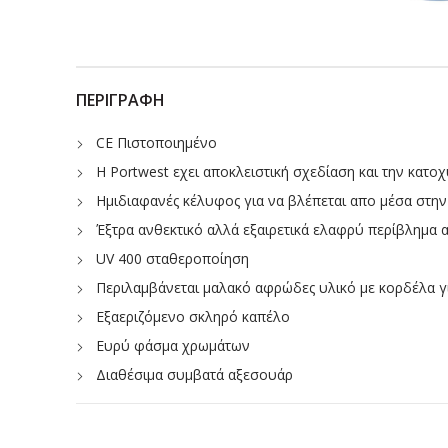
ΠΕΡΙΓΡΑΦΉ
CE Πιστοποιημένο
Η Portwest εχει αποκλειστική σχεδίαση και την κατ
Ημιδιαφανές κέλυφος για να βλέπεται απο μέσα στην
Έξτρα ανθεκτικό αλλά εξαιρετικά ελαφρύ περίβλημα
UV 400 σταθεροποίηση
Περιλαμβάνεται μαλακό αφρώδες υλικό με κορδέλα γ
Εξαεριζόμενο σκληρό καπέλο
Ευρύ φάσμα χρωμάτων
Διαθέσιμα συμβατά αξεσουάρ
Ρύθμιση μεγέθους του τροχού της καστάνιας
Υφασμάτινος ιμάντας 6 σημέιων