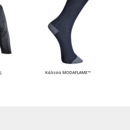
ς
Κάλτσα MODAFLAME™
Κλασι