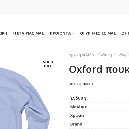
ΧΙΚΗ
Η ΕΤΑΙΡΙΑΣ ΜΑΣ
ΠΡΟΪΟΝΤΑ
ΟΙ ΥΠΗΡΕΣΙΕΣ ΜΑΣ
ΖΗ
Αρχική σελίδα
Ένδυση
Ενδύμα
SOLD
Oxford που
OUT
μακρυμάνικο
Ένδυση
Μανίκια
Χρώμα
Brand