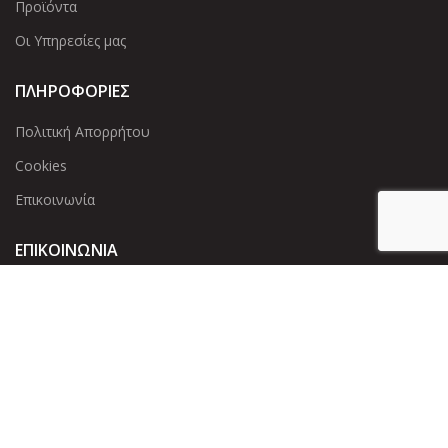
Προϊόντα
Οι Υπηρεσίες μας
ΠΛΗΡΟΦΟΡΙΕΣ
Πολιτική Απορρήτου
Cookies
Επικοινωνία
ΕΠΙΚΟΙΝΩΝΊΑ
Άντερσεν 12, Αθήνα 115 25
+30 210 2 207 853
info@dcircle.gr
Copyright © 2022 Dcircle. All Rights Reserved.
Web Design &