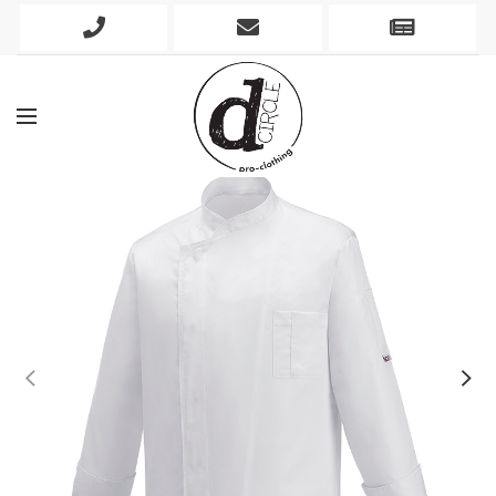
Phone
Mobile
Newslett
Icon
Icon
Icon