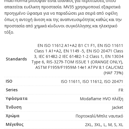
multi-norma μπουφάν ειναι ιδανικός για περιπτώσεις όπου
απαιτείται ευέλικτη προστασία. MV35 χρησιμοποιεί εξαιρετικά
προηγμένο ύφασμα για να παραδώσει μια σειρά από οφέλη
όπως η αντοχή άνεση και της αναπνευσιμότητας καθώς και την
προστασία από χημικά κίνδυνοι συγκόλλησης και ηλεκτρικό
τόξο.
EN ISO 11612 A1+A2 B1 C1 F1, EN ISO 11611
Class 1 A1+A2, EN 1149 -5, EN ISO 20471 Class
3, IEC 61482-2 IEC 61482-1-2 Class 1, EN 13034
Standards
Type 6, RIS-3279-TOM ISSUE 1 (ORANGE ONLY),
ASTM F1959/F1959M-14e1 ATPV 8.1 CAL/CM2
(HAF 73%)
ISO
ISO 11611, ISO 11612, ISO 20471
Series
FR
Υφάσματα
Modaflame HVO πλέξη
Ένδυση
Jacket
Χρώμα
Πορτοκαλί/Μπλε ναυτικό
Μέγεθος
2XL, 3XL, L, M, S, XL