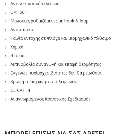
Αντι-λεκιαστικό τελείωμα
UPF 50+
Μανσέτες ρυθμιζόμενες με hook & loop
Αντιστατικό
Ταινία αντοχής σε Φλόγα και Βιομηχανικό πλύσιμο
Χημικά
4 τσέπες
Ακτινοβολία συναγωγή και επαφή θερμότητας
Εγγενώς πυρίμαχες ιδιότητες δεν θα μειωθούν
Κρυφή τσέπη κινητού τηλεφώνου
CE-CAT III
Αναγνωρισμένος Κοινοτικός Σχεδιασμός
ΜΠΟΡΕΊ ΕΠΊΣΗΣ ΝΑ ΣΑΣ ΑΡΈΣΕΙ…