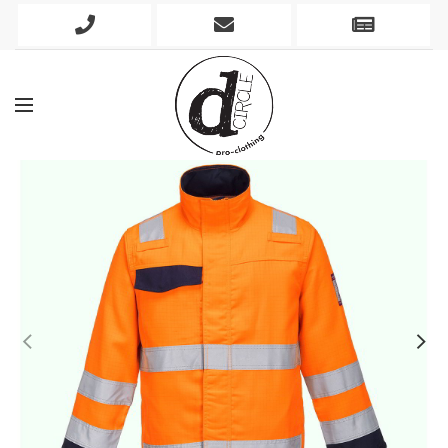
Phone
Mobile
Newslett
Icon
Icon
Icon