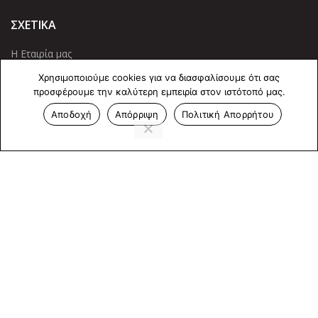
ΣΧΕΤΙΚΑ
Η Εταιρία μας
Προϊόντα
Χρησιμοποιούμε cookies για να διασφαλίσουμε ότι σας
προσφέρουμε την καλύτερη εμπειρία στον ιστότοπό μας.
Οι Υπηρεσίες μας
Αποδοχή
Απόρριψη
Πολιτική Απορρήτου
ΠΛΗΡΟΦΟΡΙΕΣ
Πολιτική Απορρήτου
Cookies
Επικοινωνία
ΕΠΙΚΟΙΝΩΝΊΑ
Άντερσεν 12, Αθήνα 115 25
+30 210 2 207 853