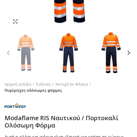
Click to enlarge
Αρχική σελίδα
Ένδυση
Αντοχή σε Φλόγα
Πυρίμαχες ολόσωμες φόρμες
Modaflame RIS Ναυτικού / Πορτοκαλί
Ολόσωμη Φόρμα
Αυτή η ολόσωμη φόρμα είναι ιδανική για χρήση σε χώρους