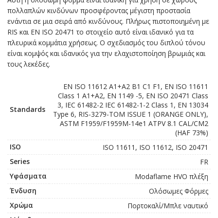
πολλαπλών κινδύνων προσφέροντας μέγιστη προστασία
ενάντια σε μια σειρά από κινδύνους. Πλήρως πιστοποιημένη με
RIS και EN ISO 20471 το στοιχείο αυτό είναι ιδανικό για τα
πλευρικά κομμάτια χρήσεως. Ο σχεδιασμός του διπλού τόνου
είναι κομψός και ιδανικός για την ελαχιστοποίηση βρωμιάς και
τους λεκέδες.
EN ISO 11612 A1+A2 B1 C1 F1, EN ISO 11611
Class 1 A1+A2, EN 1149 -5, EN ISO 20471 Class
3, IEC 61482-2 IEC 61482-1-2 Class 1, EN 13034
Standards
Type 6, RIS-3279-TOM ISSUE 1 (ORANGE ONLY),
ASTM F1959/F1959M-14e1 ATPV 8.1 CAL/CM2
(HAF 73%)
ISO
ISO 11611, ISO 11612, ISO 20471
Series
FR
Υφάσματα
Modaflame HVO πλέξη
Ένδυση
Ολόσωμες Φόρμες
Χρώμα
Πορτοκαλί/Μπλε ναυτικό