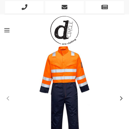
Phone
Mobile
Newslett
Icon
Icon
Icon