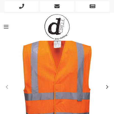
Phone
Mobile
Newslett
Icon
Icon
Icon