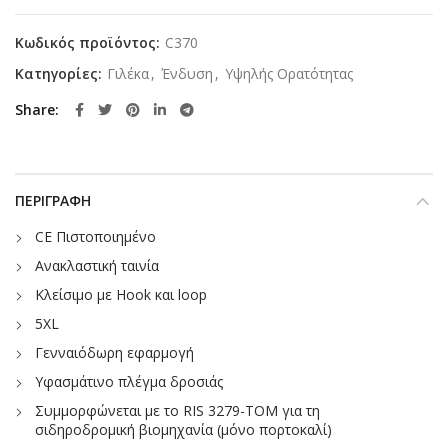
Κωδικός προϊόντος:
C370
Κατηγορίες:
Γιλέκα
,
Ένδυση
,
Υψηλής Ορατότητας
Share
ΠΕΡΙΓΡΑΦΉ
CE Πιστοποιημένο
Ανακλαστική ταινία
Κλείσιμο με Hook και loop
5XL
Γενναιόδωρη εφαρμογή
Υφασμάτινο πλέγμα δροσιάς
Συμμορφώνεται με το RIS 3279-TOM για τη
σιδηροδρομική βιομηχανία (μόνο πορτοκαλί)