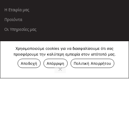
Η Εταιρία μας
Προϊόντα
Οι Υπηρεσίες μας
ΠΛΗΡΟΦΟΡΙΕΣ
Χρησιμοποιούμε cookies για να διασφαλίσουμε ότι σας
προσφέρουμε την καλύτερη εμπειρία στον ιστότοπό μας.
Πολιτική Απορρήτου
Αποδοχή
Απόρριψη
Πολιτική Απορρήτου
Cookies
Επικοινωνία
ΕΠΙΚΟΙΝΩΝΊΑ
Άντερσεν 12, Αθήνα 115 25
+30 210 2 207 853
info@dcircle.gr