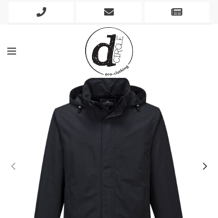
Phone
Mobile
Newslett
Icon
Icon
Icon