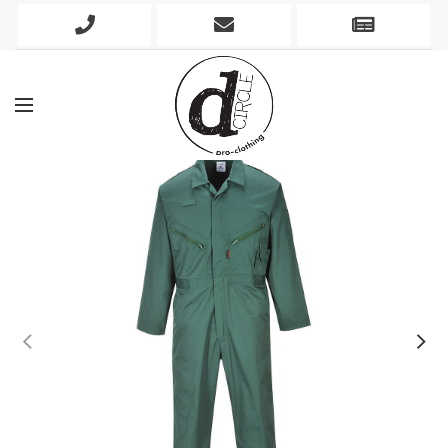
Phone
Mobile
Newslett
Icon
Icon
Icon