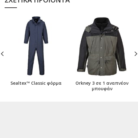
Sealtex™ Classic φόρμα
Orkney 3 σε 1 αναπνέον
μπουφάν