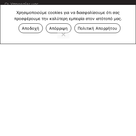
Οι Υπηρεσίες μας
Χρησιμοποιούμε cookies για να διασφαλίσουμε ότι σας
ΠΛΗΡΟΦΟΡΙΕΣ
προσφέρουμε την καλύτερη εμπειρία στον ιστότοπό μας.
Αποδοχή
Απόρριψη
Πολιτική Απορρήτου
Πολιτική Απορρήτου
Cookies
Επικοινωνία
ΕΠΙΚΟΙΝΩΝΊΑ
Άντερσεν 12, Αθήνα 115 25
+30 210 2 207 853
info@dcircle.gr
Copyright © 2022 Dcircle. All Rights Reserved.
Web Design &
development by web-idea.gr