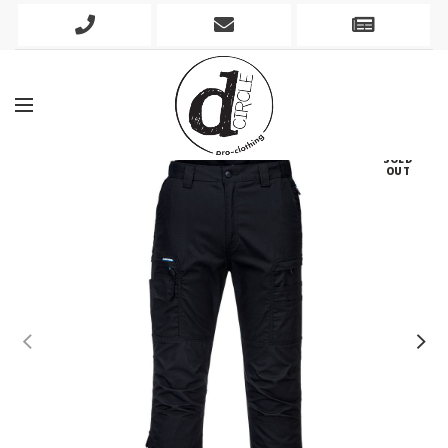
Phone
Mobile
Newslett
Icon
Icon
Icon
SOLD
OUT