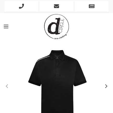
Phone
Mobile
Newslett
Icon
Icon
Icon