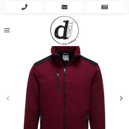
Phone
Mobile
Newslett
Icon
Icon
Icon