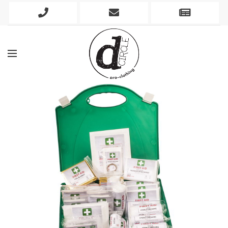
Phone
Mobile
Newslett
Icon
Icon
Icon