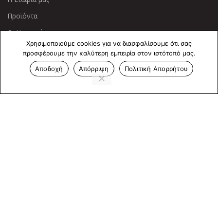
Προϊόντα
Οι Υπηρεσίες μας
Χρησιμοποιούμε cookies για να διασφαλίσουμε ότι σας
προσφέρουμε την καλύτερη εμπειρία στον ιστότοπό μας.
ΠΛΗΡΟΦΟΡΙΕΣ
Αποδοχή
Απόρριψη
Πολιτική Απορρήτου
Πολιτική Απορρήτου
Cookies
Επικοινωνία
ΕΠΙΚΟΙΝΩΝΊΑ
Άντερσεν 12, Αθήνα 115 25
+30 210 2 207 853
info@dcircle.gr