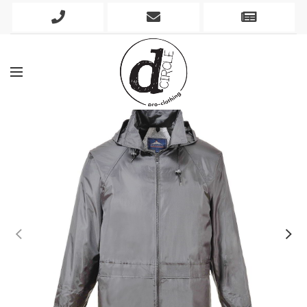
Phone
Mobile
Newslett
Icon
Icon
Icon